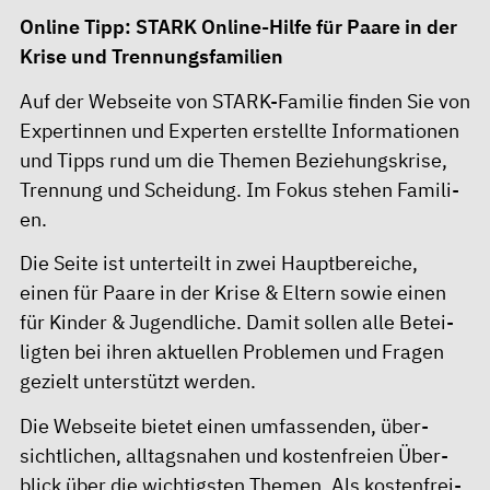
Online Tipp:
STARK
Online-Hilfe für Paare in der
Krise und Trennungsfamilien
Auf der Web­sei­te von STARK-Familie fin­den Sie von
Ex­per­tin­nen und Ex­per­ten er­stell­te In­for­ma­tio­nen
und Tipps rund um die The­men Be­zie­hungs­kri­se,
Tren­nung und Schei­dung. Im Fo­kus ste­hen Fa­mi­li­
en.
Die Sei­te ist unterteilt in zwei Haupt­be­rei­che,
einen für Paa­re in der Kri­se & El­tern sowie einen
für Kin­der & Ju­gend­li­che. Da­mit sollen alle Be­tei­
lig­ten bei ih­ren ak­tu­el­len Pro­ble­men und Fra­gen
ge­zielt un­ter­stüt­zt werden.
Die Web­sei­te bie­tet einen um­fas­sen­den, über­
sicht­li­chen, all­tags­na­hen und kos­ten­frei­en Über­
blick über die wich­tigs­ten The­men. Als kos­ten­frei­