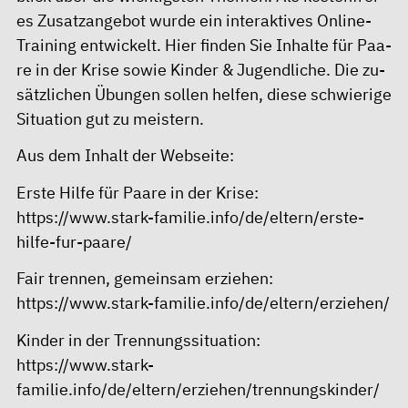
es Zu­satz­an­ge­bot wurde ein in­ter­ak­ti­ves Online-
Training ent­wi­ckelt. Hier fin­den Sie In­hal­te für Paa­
re in der Kri­se so­wie Kin­der & Ju­gend­li­che. Die zu­
sätz­li­chen Übun­gen sol­len hel­fen, die­se schwie­ri­ge
Si­tua­ti­on gut zu meis­tern.
Aus dem Inhalt der Webseite:
Erste Hilfe für Paare in der Krise:
https://www.stark-familie.info/de/eltern/erste-
hilfe-fur-paare/
Fair trennen, gemeinsam erziehen:
https://www.stark-familie.info/de/eltern/erziehen/
Kinder in der Trennungssituation:
https://www.stark-
familie.info/de/eltern/erziehen/trennungskinder/