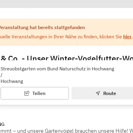
Veranstaltung hat bereits stattgefunden
elle Veranstaltungen in Ihrer Nähe zu finden, klicken Sie
hier
.
& Co. - Unser Winter-Vogelfutter-W
zpunkt Ichenhausen
Streuobstgarten vom Bund Naturschutz in Hochwang
/
Hochwang
Teilen
Route
NG
ommt – und unsere Gartenvögel brauchen unsere Hilfe! W