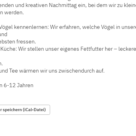
nden und kreativen Nachmittag ein, bei dem wir zu klei
n werden.
 Vögel kennenlernen: Wir erfahren, welche Vögel in unse
und
ebsten fressen.
-Küche: Wir stellen unser eigenes Fettfutter her – lecke
n.
n und Tee wärmen wir uns zwischendurch auf.
on 6-12 Jahren
 speichern (iCal-Datei)