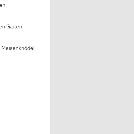
nen
ren Gärten
re Meisenknödel