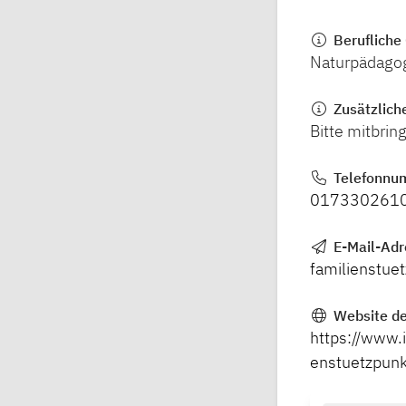
Berufliche 
Naturpädagog
Zusätzlich
Bitte mitbrin
Telefonnu
017330261
E-Mail-Ad
familienstue
Website de
https://www.
enstuetzpun