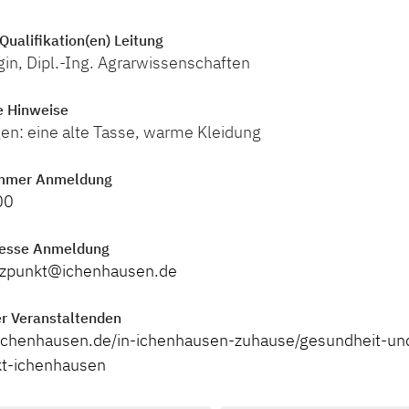
Qualifikation(en) Leitung
in, Dipl.-Ing. Agrarwissenschaften
e Hinweise
gen: eine alte Tasse, warme Kleidung
mmer Anmeldung
00
resse Anmeldung
tzpunkt@ichenhausen.de
r Veranstaltenden
ichenhausen.de/in-ichenhausen-zuhause/gesundheit-und-
kt-ichenhausen