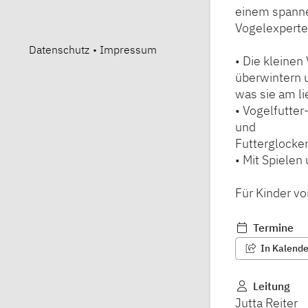
einem spanne
Vogelexperte
Datenschutz
•
Impressum
• Die kleinen
überwintern 
was sie am li
• Vogelfutter
und
Futterglocke
• Mit Spiele
Für Kinder v
Termine
In Kalender
Leitung
Jutta Reiter