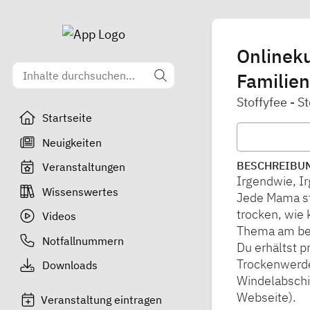
Onlineku
Familie
Stoffyfee - 
Startseite
Neuigkeiten
BESCHREIBU
Veranstaltungen
Irgendwie, I
Wissenswertes
Jede Mama st
trocken, wie
Videos
Thema am be
Notfallnummern
Du erhältst p
Trockenwerde
Downloads
Windelabschi
Webseite).
Veranstaltung eintragen