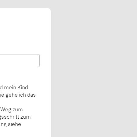
rd mein Kind
ie gehe ich das
em Weg zum
gsschritt zum
ung siehe