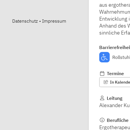
aus ergothera
Wahrnehmung,
Entwicklung 
Datenschutz
•
Impressum
Anhand des Wu
sinnliche Erf
Barrierefreihei
Rollstuh
Termine
In Kalender
Leitung
Alexander Ku
Berufliche 
Ergotherapeu