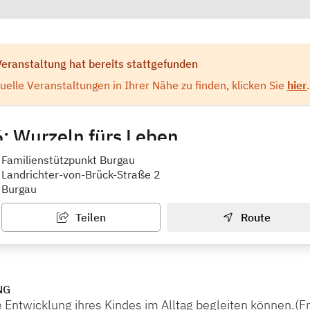
Veranstaltung hat bereits stattgefunden
elle Veranstaltungen in Ihrer Nähe zu finden, klicken Sie
hier
.
: Wurzeln fürs Leben
ür Familien Burgau
Familienstützpunkt Burgau
Landrichter-von-Brück-Straße 2
Burgau
Teilen
Route
NG
e Entwicklung ihres Kindes im Alltag begleiten können.(F