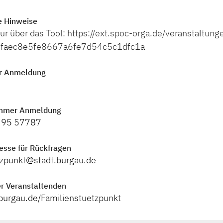
e Hinweise
r über das Tool: https://ext.spoc-orga.de/veranstaltung
faec8e5fe8667a6fe7d54c5c1dfc1a
r Anmeldung
mmer Anmeldung
 95 57787
esse für Rückfragen
tzpunkt@stadt.burgau.de
r Veranstaltenden
burgau.de/Familienstuetzpunkt