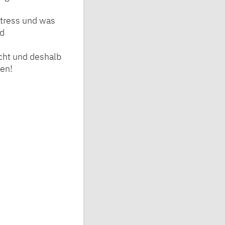
tress und was
nd
acht und deshalb
men!