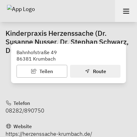
Kinderpraxis Herzenssache (Dr.
Susanne Nusser, Dr. Stephan Schwarz,
Dr. Ulrike Lorenz, Andreas Lorenz)
Bahnhofstraße 49
86381 Krumbach
Teilen
Route
Telefon
08282/890750
Website
https://herzenssache-krumbach.de/