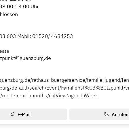
 08:00-13:00 Uhr
chlossen
903 603 Mobil: 01520/ 4684253
esse
etzpunkt@guenzburg.de
guenzburg.de/rathaus-buergerservice/familie-jugend/fa
burg/default/search/Event/Familienst%C3%BCtzpunkt/vie
al/mode:next_months/calView:agendaWeek
E-Mail
Anrufen