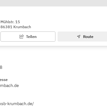
chutzbund Krumbach
Mühlstr. 15
86381 Krumbach
Teilen
Route
8
esse
umbach.de
ksb-krumbach.de/