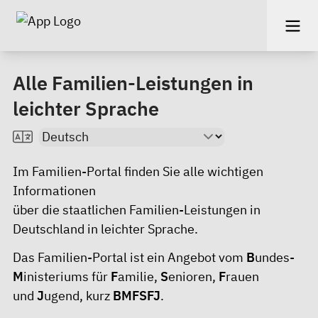
Alle Familien-Leistungen in
leichter Sprache
Im
Familien-Portal
finden Sie alle wichtigen
Informationen
über die staatlichen Familien-Leistungen in
Deutschland in leichter Sprache.
Das Familien-Portal ist ein Angebot vom
B
undes-
M
inisteriums für
F
amilie,
S
enioren,
F
rauen
und
J
ugend, kurz
BMFSFJ
.