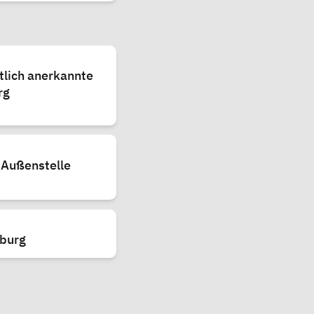
tlich anerkannte
rg
 Außenstelle
zburg