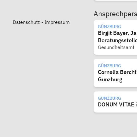
Ansprechper
Datenschutz
•
Impressum
GÜNZBURG
Birgit Bayer, J
Beratungsstell
Gesundheitsamt
GÜNZBURG
Cornelia Berch
Günzburg
GÜNZBURG
DONUM VITAE in