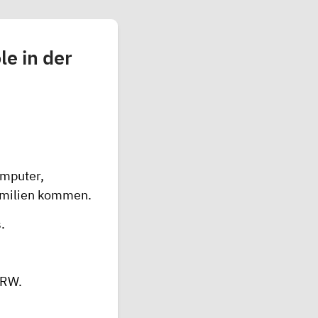
e in der
omputer,
Familien kommen.
.
NRW.