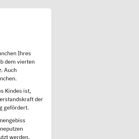
ähnchen Ihres
b dem vierten
z. Auch
hnchen.
s Kindes ist,
erstandskraft der
 gefördert.
enengebiss
hneputzen
utzt werden.