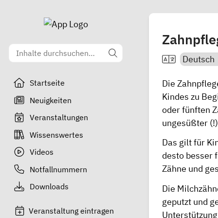
Zahnpfle
Die Zahnpfleg
Startseite
Kindes zu Beg
Neuigkeiten
oder fünften 
Veranstaltungen
ungesüßter (!)
Wissenswertes
Das gilt für K
Videos
desto besser 
Zähne und ge
Notfallnummern
Downloads
Die Milchzähn
geputzt und g
Veranstaltung eintragen
Unterstützung