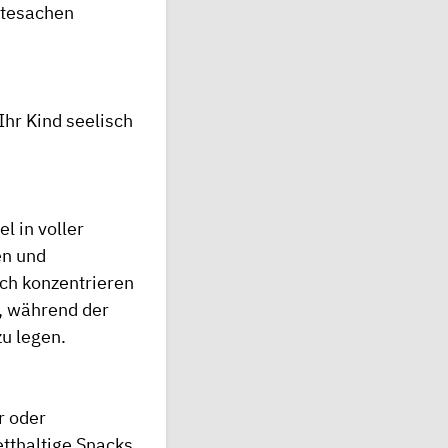
htesachen
hr Kind seelisch
l in voller
en und
ch konzentrieren
, während der
u legen.
r oder
etthaltige Snacks,