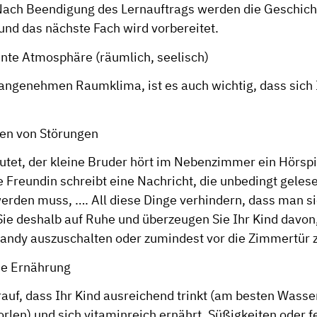
 Nach Beendigung des Lernauftrags werden die Geschic
nd das nächste Fach wird vorbereitet.
nnte Atmosphäre (räumlich, seelisch)
ngenehmen Raumklima, ist es auch wichtig, dass sich I
en von Störungen
utet, der kleine Bruder hört im Nebenzimmer ein Hörspie
e Freundin schreibt eine Nachricht, die unbedingt geles
erden muss, …. All diese Dinge verhindern, dass man si
Sie deshalb auf Ruhe und überzeugen Sie Ihr Kind davon
Handy auszuschalten oder zumindest vor die Zimmertür z
e Ernährung
rauf, dass Ihr Kind ausreichend trinkt (am besten Wasse
rlen) und sich vitaminreich ernährt. Süßigkeiten oder f