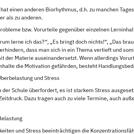
hat einen anderen Biorhythmus, d.h. zu manchen Tages
er als zu anderen.
probleme bzw. Vorurteile gegenüber einzelnen Lerninhal
um lerne ich das?“, „Es bringt doch nichts!“, „Das brau
erhindern, dass man sich in ein Thema vertieft und somi
mit der Materie auseinandersetzt. Wenn allerdings Vorur
inhalte die Motivation gefährden, besteht Handlungsbed
Überbelastung und Stress
n der Schule überfordert, es ist starkem Stress ausgeset
Zeitdruck. Dazu tragen auch zu viele Termine, auch auß
Belastung
gkeiten und Stress beeinträchtigen die Konzentrationsfä