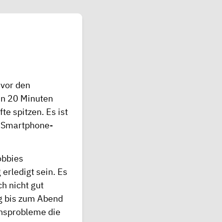
 vor den
in 20 Minuten
te spitzen. Es ist
e Smartphone-
obbies
erledigt sein. Es
h nicht gut
g bis zum Abend
onsprobleme die