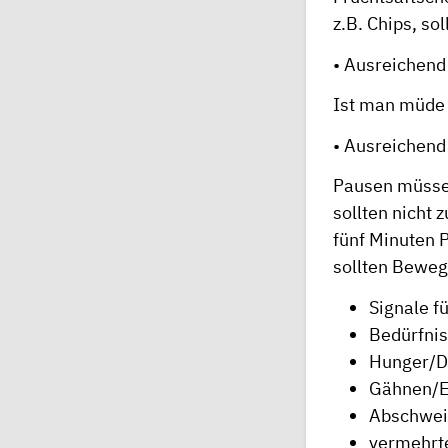
z.B. Chips, so
• Ausreichend
Ist man müde 
• Ausreichen
Pausen müssen
sollten nicht 
fünf Minuten 
sollten Beweg
Signale f
Bedürfni
Hunger/D
Gähnen/E
Abschwei
vermehrt