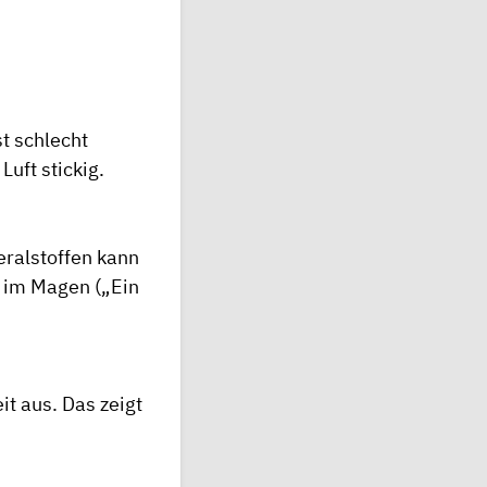
st schlecht
uft stickig.
eralstoffen kann
l im Magen („Ein
t aus. Das zeigt