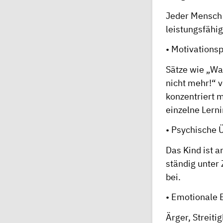
Jeder Mensch 
leistungsfähig
• Motivations
Sätze wie „War
nicht mehr!“ v
konzentriert 
einzelne Lern
• Psychische 
Das Kind ist a
ständig unter 
bei.
• Emotionale 
Ärger, Streiti