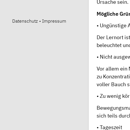
Ursache sein.
Mögliche Grü
Datenschutz
•
Impressum
• Ungünstige
Der Lernort is
beleuchtet und
• Nicht ausg
Vor allem ein
zu Konzentrat
voller Bauch s
• Zu wenig kö
Bewegungsmang
sich teils du
• Tageszeit