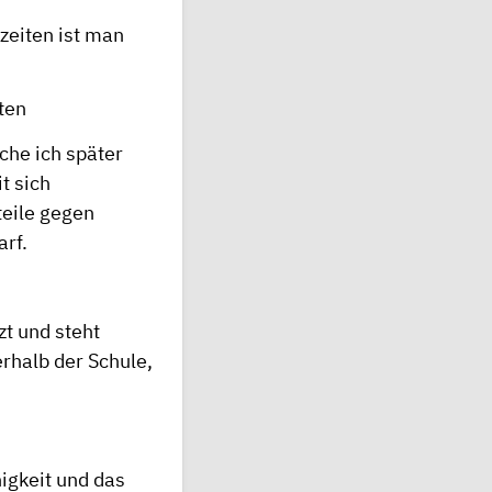
zeiten ist man
ten
che ich später
t sich
teile gegen
arf.
zt und steht
erhalb der Schule,
higkeit und das