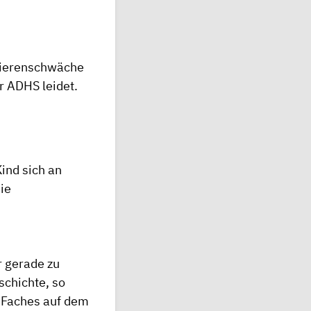
 Nierenschwäche
 ADHS leidet.
ind sich an
ie
r gerade zu
schichte, so
s Faches auf dem