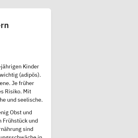
ern
-jährigen Kinder
wichtig (adipös).
ne. Je früher
s Risiko. Mit
he und seelische.
enig Obst und
in Frühstück und
ernährung sind
stungsschwäche in