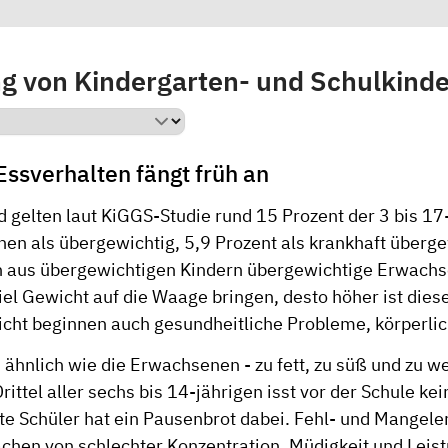
g von Kindergarten- und Schulkind
ssverhalten fängt früh an
 gelten laut KiGGS-Studie rund 15 Prozent der 3 bis 17
en als übergewichtig, 5,9 Prozent als krankhaft überge
 aus übergewichtigen Kindern übergewichtige Erwachse
iel Gewicht auf die Waage bringen, desto höher ist diese
ht beginnen auch gesundheitliche Probleme, körperlic
 ähnlich wie die Erwachsenen - zu fett, zu süß und zu w
ittel aller sechs bis 14-jährigen isst vor der Schule ke
ite Schüler hat ein Pausenbrot dabei. Fehl- und Mangel
chen von schlechter Konzentration, Müdigkeit und Lei