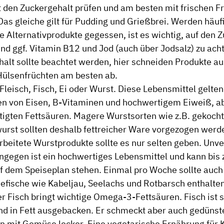
 den Zuckergehalt prüfen und am besten mit frischen Fr
as gleiche gilt für Pudding und Grießbrei. Werden häuf
he Alternativprodukte gegessen, ist es wichtig, auf den 
nd ggf. Vitamin B12 und Jod (auch über Jodsalz) zu ach
alt sollte beachtet werden, hier schneiden Produkte au
ülsenfrüchten am besten ab.
 Fleisch, Fisch, Ei oder Wurst. Diese Lebensmittel gelten
en von Eisen, B-Vitaminen und hochwertigem Eiweiß, ab
tigten Fettsäuren. Magere Wurstsorten wie z.B. gekoch
urst sollten deshalb fettreicher Ware vorgezogen werd
beitete Wurstprodukte sollte es nur selten geben. Unve
ingegen ist ein hochwertiges Lebensmittel und kann bis 
 dem Speiseplan stehen. Einmal pro Woche sollte auch 
eefische wie Kabeljau, Seelachs und Rotbarsch enthalten
er Fisch bringt wichtige Omega-3-Fettsäuren. Fisch ist s
d in Fett ausgebacken. Er schmeckt aber auch gedünst
mit Gemüse lecker. Eine vegetarische Ernährung für K