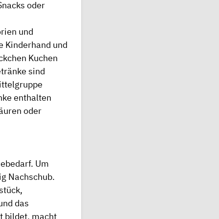
 Snacks oder
orien und
ne Kinderhand und
ückchen Kuchen
etränke sind
ittelgruppe
nke enthalten
Säuren oder
iebedarf. Um
dig Nachschub.
stück,
und das
 bildet, macht