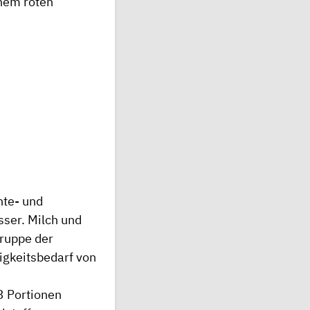
inem roten
hte- und
sser. Milch und
Gruppe der
igkeitsbedarf von
3 Portionen