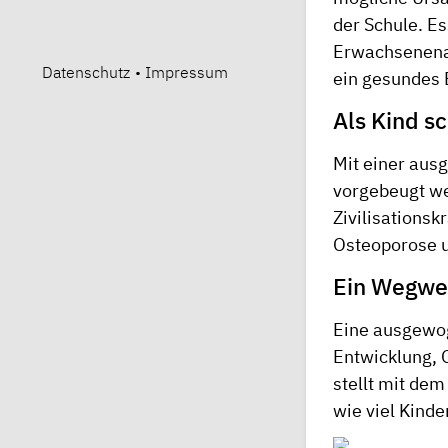
der Schule. Es
Erwachsenenalt
Datenschutz
•
Impressum
ein gesundes E
Als Kind s
Mit einer aus
vorgebeugt we
Zivilisationsk
Osteoporose u
Ein Wegwei
Eine ausgewog
Entwicklung, 
stellt mit de
wie viel Kinde