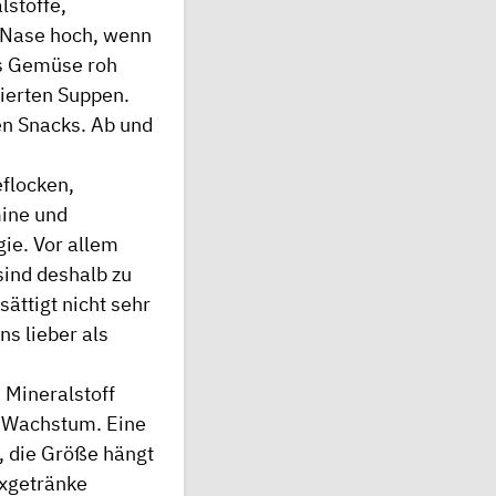
lstoffe,
e Nase hoch, wenn
as Gemüse roh
ierten Suppen.
gen Snacks. Ab und
eflocken,
mine und
ie. Vor allem
sind deshalb zu
ättigt nicht sehr
s lieber als
 Mineralstoff
s Wachstum. Eine
, die Größe hängt
ixgetränke