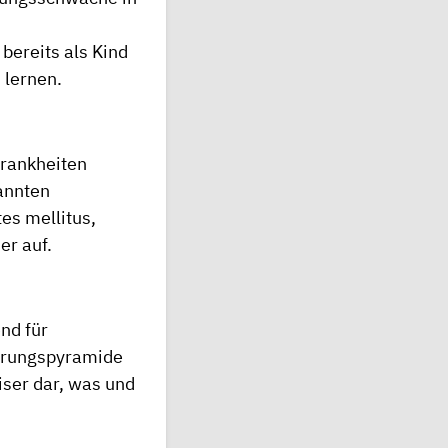
bereits als Kind
 lernen.
Krankheiten
annten
es mellitus,
er auf.
nd für
ährungspyramide
iser dar, was und