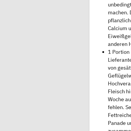
unbedingt
machen. D
pflanzlic
Calcium u
Eiweißgeh
anderen H
1 Portion
Lieferant
von gesät
Geflügelw
Hochverar
Fleisch h
Woche auf
fehlen. S
Fettreich
Panade un
zusammen 