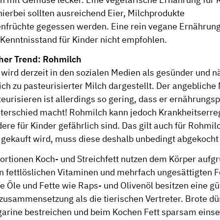
hierbei sollten ausreichend Eier, Milchprodukte
nfrüchte gegessen werden. Eine rein vegane Ernährun
 Kenntnisstand für Kinder nicht empfohlen.
her Trend: Rohmilch
wird derzeit in den sozialen Medien als gesünder und n
ich zu pasteurisierter Milch dargestellt. Der angebliche
eurisieren ist allerdings so gering, dass er ernährungs
terschied macht! Rohmilch kann jedoch Krankheitserreg
ere für Kinder gefährlich sind. Das gilt auch für Rohmi
gekauft wird, muss diese deshalb unbedingt abgekocht
Portionen Koch- und Streichfett nutzen dem Körper aufg
n fettlöslichen Vitaminen und mehrfach ungesättigten F
he Öle und Fette wie Raps- und Olivenöl besitzen eine g
zusammensetzung als die tierischen Vertreter. Brote dü
arine bestreichen und beim Kochen Fett sparsam einse