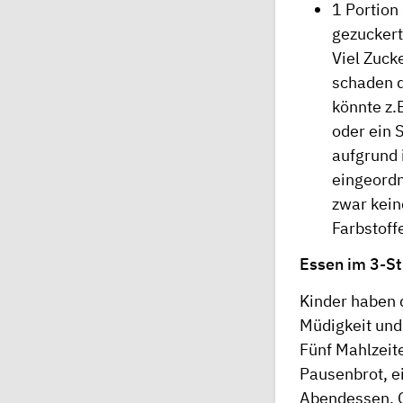
1 Portion 
gezuckert
Viel Zuck
schaden d
könnte z.
oder ein 
aufgrund 
eingeordn
zwar kein
Farbstoff
Essen im 3-S
Kinder haben 
Müdigkeit und
Fünf Mahlzeite
Pausenbrot, e
Abendessen. O