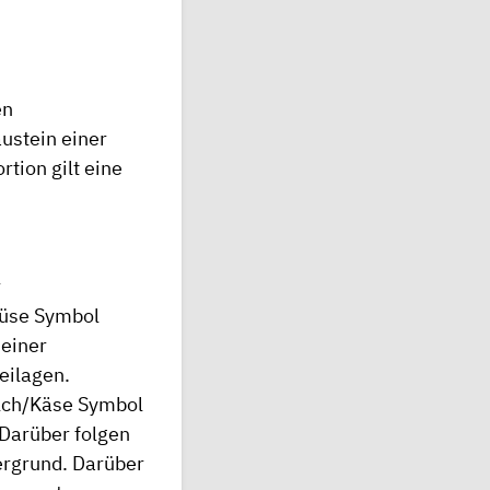
en
ustein einer
tion gilt eine
r
müse Symbol
 einer
eilagen.
ilch/Käse Symbol
 Darüber folgen
tergrund. Darüber