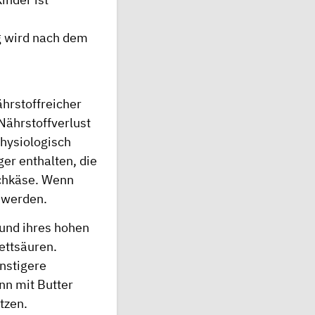
g wird nach dem
ährstoffreicher
 Nährstoffverlust
physiologisch
er enthalten, die
lchkäse. Wenn
 werden.
rund ihres hohen
ettsäuren.
ünstigere
nn mit Butter
tzen.