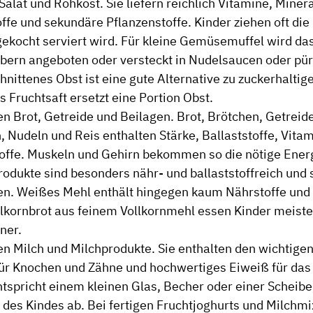
alat und Rohkost. Sie liefern reichlich Vitamine, Minera
offe und sekundäre Pflanzenstoffe. Kinder ziehen oft di
kocht serviert wird. Für kleine Gemüsemuffel wird d
ern angeboten oder versteckt in Nudelsaucen oder pür
hnittenes Obst ist eine gute Alternative zu zuckerhalti
s Fruchtsaft ersetzt eine Portion Obst.
en Brot, Getreide und Beilagen. Brot, Brötchen, Getreid
n, Nudeln und Reis enthalten Stärke, Ballaststoffe, Vita
offe. Muskeln und Gehirn bekommen so die nötige Energ
rodukte sind besonders nähr- und ballaststoffreich und 
n. Weißes Mehl enthält hingegen kaum Nährstoffe und s
llkornbrot aus feinem Vollkornmehl essen Kinder meisten
ner.
en Milch und Milchprodukte. Sie enthalten den wichtigen
ür Knochen und Zähne und hochwertiges Eiweiß für da
ntspricht einem kleinen Glas, Becher oder einer Scheibe
 des Kindes ab. Bei fertigen Fruchtjoghurts und Milchm