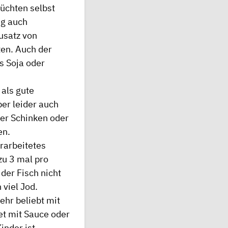
üchten selbst
ig auch
Zusatz von
ten. Auch der
s Soja oder
 als gute
er leider auch
ter Schinken oder
en.
rarbeitetes
zu 3 mal pro
der Fisch nicht
 viel Jod.
ehr beliebt mit
et mit Sauce oder
inder ist