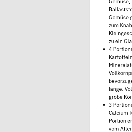
Gemüse, S
Ballastst
Gemüse ge
zum Knabb
Kleingesc
zu ein Gla
4 Portion
Kartoffel
Mineralst
Vollkornp
bevorzuge
lange. Vo
grobe Kör
3 Portion
Calcium f
Portion e
vom Alter