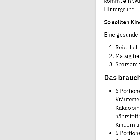
kommt ein Wür
Hintergrund.
So sollten Ki
Eine gesunde 
Reichlich
Mäßig tie
Sparsam f
Das brauch
6 Portion
Kräuterte
Kakao sin
nährstoff
Kindern u
5 Portion