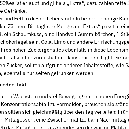
Süßes ist erlaubt und gilt als „Extra“, dazu zählen fette
e Getränke.
er und Fett in diesen Lebensmitteln liefern unnötige Kal
en Zähnen. Die tägliche Menge an „Extras“ passt in ei
B. ein Schaumkuss, eine Handvoll Gummibärchen, 1 St
Schokoriegel sein. Cola, Limo und andere Erfrischungsg
ihres hohen Zuckergehaltes ebenfalls in diese Lebensm
et – also eher zurückhaltend konsumieren. Light-Geträ
en Zucker, sollten aufgrund anderer Inhaltsstoffe, wie 
e, ebenfalls nur selten getrunken werden.
tunden-Takt
durch Wachstum und viel Bewegung einen hohen Energ
 Konzentrationsabfall zu vermeiden, brauchen sie stän
n sollten sich gleichmäßig über den Tag verteilen: Früh
in Mittagessen, eine Zwischenmahlzeit am Nachmittag 
b das Mittag- oder das Abendessen die warme Mahlzeit