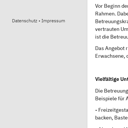
Vor Beginn de
Rahmen. Dabei
Datenschutz
•
Impressum
Betreuungskra
vertrauten Um
ist die Betre
Das Angebot r
Erwachsene, d
Vielfältige U
Die Betreuung
Beispiele für 
- Freizeitges
backen, Baste