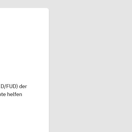
ED/FUD) der
te helfen