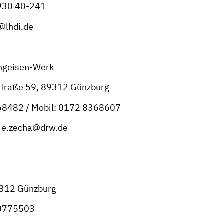
 930 40-241
g@lhdi.de
ngeisen-Werk
straße 59, 89312 Günzburg
368482 / Mobil: 0172 8368607
nie.zecha@drw.de
9312 Günzburg
20775503