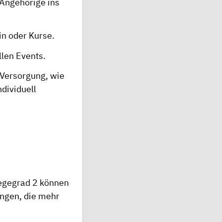
 Angehörige ins
in oder Kurse.
llen Events.
 Versorgung, wie
ndividuell
legegrad 2 können
ungen, die mehr