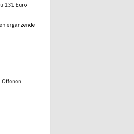
zu 131 Euro
nnen ergänzende
e Offenen