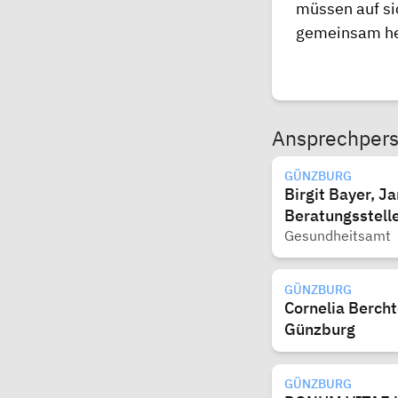
müssen auf si
gemeinsam her
Ansprechper
GÜNZBURG
Birgit Bayer, J
Beratungsstell
Gesundheitsamt
GÜNZBURG
Cornelia Berch
Günzburg
GÜNZBURG