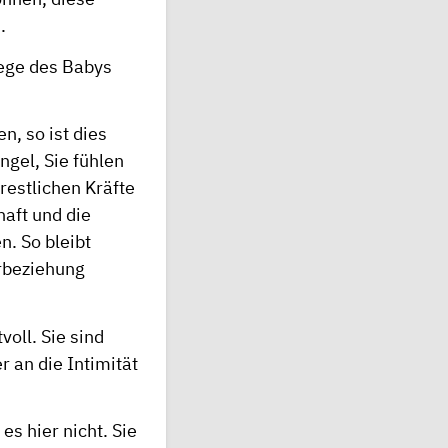
.
lege des Babys
n, so ist dies
ngel, Sie fühlen
restlichen Kräfte
aft und die
n. So bleibt
rbeziehung
oll. Sie sind
r an die Intimität
es hier nicht. Sie