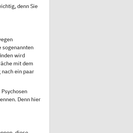
ichtig, denn Sie
wegen
ie sogenannten
inden wird
präche mit dem
 nach ein paar
h Psychosen
kennen. Denn hier
nnen, diese