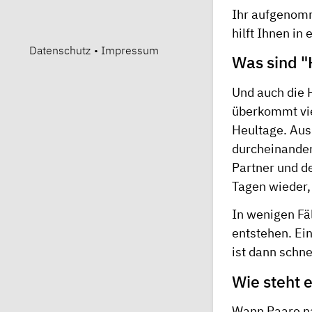
Ihr aufgenomm
hilft Ihnen in
Datenschutz
•
Impressum
Was sind 
Und auch die 
überkommt vie
Heultage. Aus
durcheinander
Partner und d
Tagen wieder,
In wenigen Fä
entstehen. Ein
ist dann schne
Wie steht 
Wann Paare na