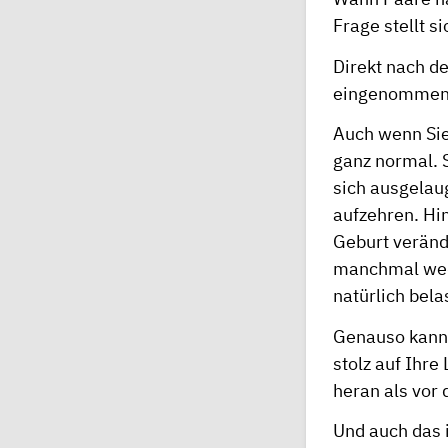
Frage stellt s
Direkt nach d
eingenommen, 
Auch wenn Sie 
ganz normal. S
sich ausgelaug
aufzehren. Hi
Geburt verände
manchmal wede
natürlich bela
Genauso kann e
stolz auf Ihre
heran als vor
Und auch das i