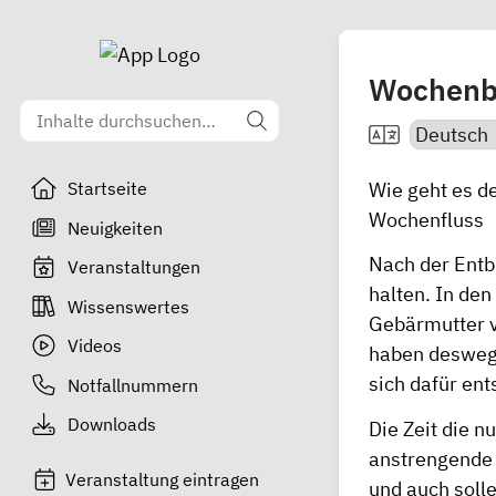
Wochenb
Wie geht es d
Startseite
Wochenfluss
Neuigkeiten
Nach der Entb
Veranstaltungen
halten. In den
Wissenswertes
Gebärmutter v
Videos
haben deswegen
sich dafür en
Notfallnummern
Downloads
Die Zeit die n
anstrengende 
Veranstaltung eintragen
und auch solle