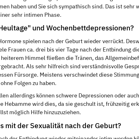
en haben und Sie sich sympathisch sind. Das ist sehr w
 einer sehr intimen Phase.
"Heultage" und Wochenbettdepressionen?
Hormone spielen nach der Geburt wieder verrückt. Des
le Frauen ca. drei bis vier Tage nach der Entbindung d
 heiterem Himmel fließen die Tränen, das Allgemeinbef
gebracht. Als sehr hilfreich sind verständnisvolle Ges
essen Fürsorge. Meistens verschwindet diese Stimmung
 ohne Folgen zu haben.
llen allerdings können schwere Depressionen oder auc
e Hebamme wird dies, da sie geschult ist, frühzeitig er
llst möglich Hilfe hinzuzuziehen.
es mit der Sexualität nach der Geburt?
ch der Entbindung wieder miteinander intim werden kö