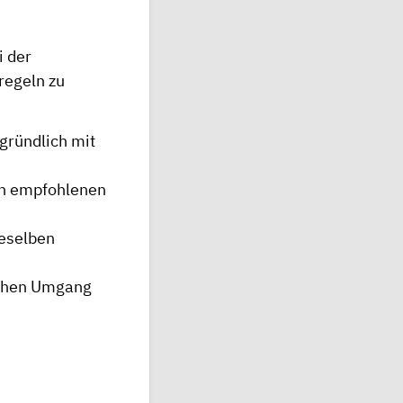
i der
regeln zu
gründlich mit
en empfohlenen
ieselben
ischen Umgang