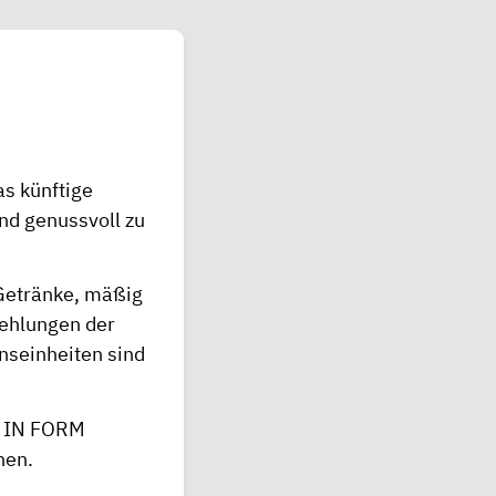
as künftige
nd genussvoll zu
 Getränke, mäßig
fehlungen der
nseinheiten sind
r IN FORM
hen.