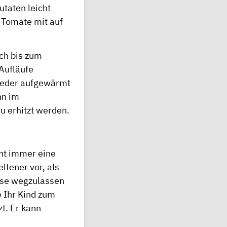
utaten leicht
r Tomate mit auf
ich bis zum
Aufläufe
wieder aufgewärmt
nn im
 erhitzt werden.
cht immer eine
ltener vor, als
nose wegzulassen
e Ihr Kind zum
t. Er kann