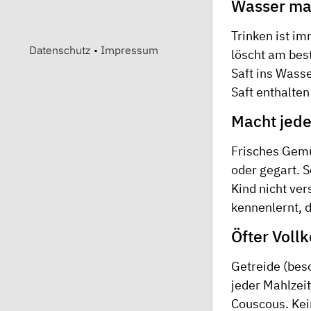
Wasser ma
Trinken ist i
Datenschutz
•
Impressum
löscht am bes
Saft ins Wasse
Saft enthalten
Macht jede
Frisches Gemü
oder gegart. S
Kind nicht ve
kennenlernt, 
Öfter Vollk
Getreide (beso
jeder Mahlzeit
Couscous. Kein