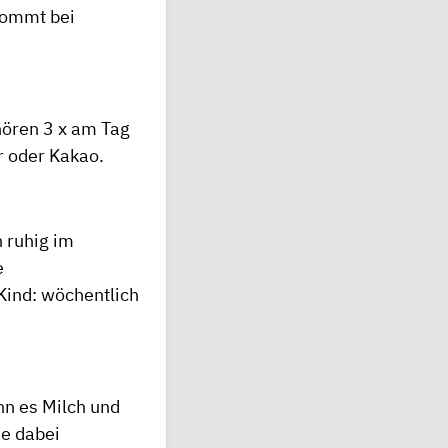
 kommt bei
hören 3 x am Tag
r oder Kakao.
n ruhig im
e
 Kind: wöchentlich
nn es Milch und
ie dabei