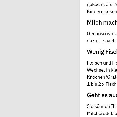
gekocht, als P
Kindern beson
Milch mach
Genauso wie J
dazu. Je nach
Wenig Fisc
Fleisch und Fi
Wechsel in kl
Knochen/Gräten
1 bis 2 x Fisc
Geht es au
Sie können Ih
Milchprodukte