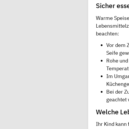
Sicher ess
Warme Speisen
Lebensmittelz
beachten:
Vor dem Z
Seife ge
Rohe und 
Temperat
Im Umgang
Küchenger
Bei der Z
geachtet
Welche Leb
Ihr Kind kann 