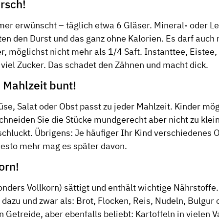
rsch!
mmer erwünscht – täglich etwa 6 Gläser. Mineral- oder 
ten den Durst und das ganz ohne Kalorien. Es darf auch
r, möglichst nicht mehr als 1/4 Saft. Instanttee, Eiste
 viel Zucker. Das schadet den Zähnen und macht dick.
 Mahlzeit bunt!
se, Salat oder Obst passt zu jeder Mahlzeit. Kinder mö
chneiden Sie die Stücke mundgerecht aber nicht zu klein
rschluckt. Übrigens: Je häuﬁger Ihr Kind verschiedenes
desto mehr mag es später davon.
orn!
nders Vollkorn) sättigt und enthält wichtige Nährstoffe.
 dazu und zwar als: Brot, Flocken, Reis, Nudeln, Bulgur
 Getreide, aber ebenfalls beliebt: Kartoffeln in vielen Va