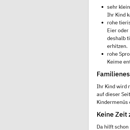
sehr klei
Ihr Kind 
rohe tier
Eier oder
deshalb t
erhitzen.
rohe Spro
Keime ent
Familieness
Ihr Kind wird
auf dieser Sei
Kindermenüs o
Keine Zeit
Da hilft scho