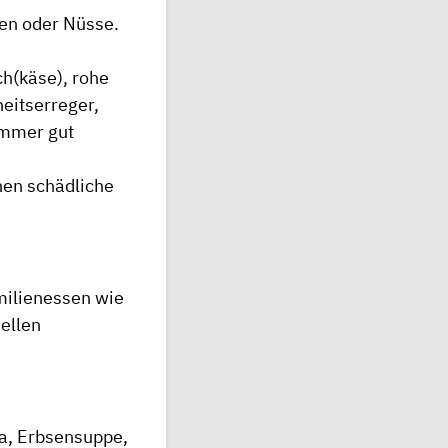
nen oder Nüsse.
ch(käse), rohe
heitserreger,
immer gut
nen schädliche
milienessen wie
iellen
za, Erbsensuppe,