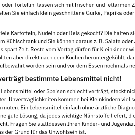
oder Tortellini lassen sich mit frischen und fettarmen Z
llen Sie einfach klein geschnittene Gurke, Paprika ode
iele Kartoffeln, Nudeln oder Reis gekocht? Die halten s
im Kühlschrank und Sie können daraus z. B. Salate oder 
as spart Zeit. Reste vom Vortag dürfen für Kleinkinder 
ollten aber direkt nach dem Kochen heruntergekühlt, da
ufbewahrt worden sein und vor dem Essen nochmals neu
verträgt bestimmte Lebensmittel nicht!
Lebensmittel oder Speisen schlecht verträgt, steckt ni
ter. Unverträglichkeiten kommen bei Kleinkindern viel se
vermuten. Ein Lebensmittel einfach ohne ärztliche Diag
ine gute Lösung, da jedes wichtige Nährstoffe liefert, di
ht. Fragen Sie stattdessen Ihren Kinder- und Jugendarz
as der Grund für das Unwohlsein ist.